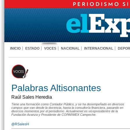
INICIO
ESTADO
VOCES
NACIONAL
INTERNACIONAL
DEPOR
Palabras Altisonantes
Raúl Sales Heredia
Tiene una formación como Contador Público, y se ha desempeñado en diversos
campos que van desde la docencia, hasta la consultoría financiera, pasando en
diversos momentos por el periodismo. Actualmenet es vicepresidentre de la
Fundación Avanza y Presidente de COPARMEX Campeche.
@RSalesH