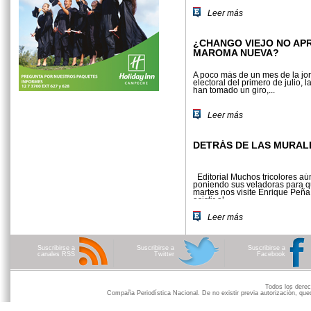
Leer más
¿CHANGO VIEJO NO AP
MAROMA NUEVA?
A poco más de un mes de la jo
electoral del primero de julio, 
han tomado un giro,...
Leer más
DETRÁS DE LAS MURAL
Editorial Muchos tricolores aú
poniendo sus veladoras para q
martes nos visite Enrique Peña
asistir al...
Leer más
Suscribirse a
Suscribirse a
Suscribirse a
canales RSS
Twitter
Facebook
Todos los der
Compaña Periodística Nacional. De no existir previa autorización, qued