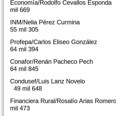
Economía/Rodolfo Cevallos E
mil 669
INM/Nelia Pérez Curm
55 mil 305
Profepa/Carlos Eliseo Go
64 mil 394
Conafor/Renán Pacheco 
64 mil 845
Condusef/Luis Lanz No
49 mil 648
Financiera Rural/Rosalío Arias
mil 473