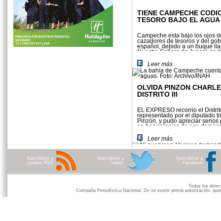
TIENE CAMPECHE CODI
TESORO BAJO EL AGUA
Campeche está bajo los ojos d
cazadores de tesoros y del gob
español, debido a un buque l
Nuestra Señora de Juncal, se h
bahía cargado de plata y otros 
Leer más
OLVIDA PINZÓN CHARLE
DISTRITO III
EL EXPRESO recorrió el Distrito 
representado por el diputado tr
Pinzón, y pudo apreciar serios
en tres colonias de esa demar
Carmelo, Siglo XXI y Cuatro Cam
Leer más
Suscribirse a
Suscribirse a
Suscribirse a
canales RSS
Twitter
Facebook
Todos los der
Compaña Periodística Nacional. De no existir previa autorización, qued