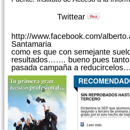
Twittear
http://www.facebook.com/alberto.
Santamaria
como es que con semejante suel
resultados……. bueno pues tanto 
pasada campaña a reducircelos…
SIN REPROBADOS HAST
TERCERO
Dictamina la SEP que alumnos 
segundo y tercero de primaria a
grado por el solo hecho de hab
cursado; en preescolar no se 
emplear ningún tipo de clasifica
Leer más