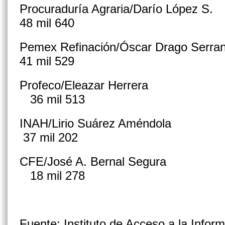
Procuraduría Agraria/Darío L
48 mil 640
Pemex Refinación/Óscar Drago 
41 mil 529
Profeco/Eleazar Herr
36 mil 513
INAH/Lirio Suárez Amén
37 mil 202
CFE/José A. Bernal Se
18 mil 278
Fuente: Instituto de Acceso a la Inform