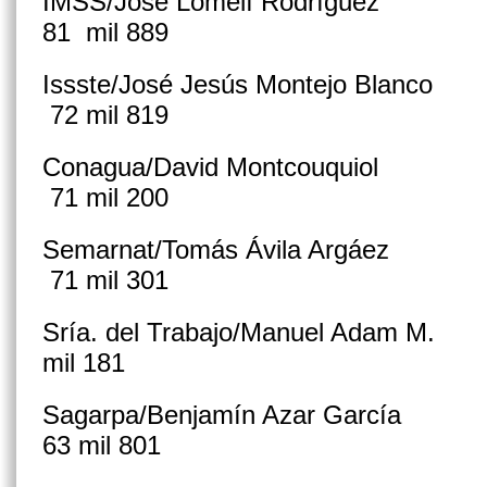
IMSS/José Lomelí Rodrí
81 mil 889
Issste/José Jesús Montejo 
72 mil 819
Conagua/David Montcouq
71 mil 200
Semarnat/Tomás Ávila Ar
71 mil 301
Sría. del Trabajo/Manuel Ad
mil 181
Sagarpa/Benjamín Azar G
63 mil 801