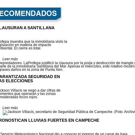
LAUSURAN A SANTILLANA
ofepa muestra que la inmobiliaria violó la
gislación en materia de impacto
biental. El cierre es total.
Leer más
ARANTIZADA SEGURIDAD EN
AS ELECCIONES
ckson Villacís se negó a dar cifras de
ementos que operarán y las zonas
nsideradas focos rojos.
Leer más
RONOSTICAN LLUVIAS FUERTES EN CAMPECHE
 Servicio Meteorológico Nacional dio a conocer el ingreso de un canal de baja