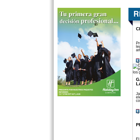
C
Pr
le
am
G
L
Ja
el
co
P
El