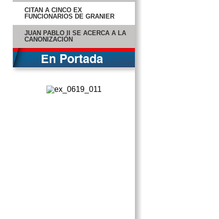
CITAN A CINCO EX
FUNCIONARIOS DE GRANIER
JUAN PABLO II SE ACERCA A LA
CANONIZACIÓN
CAPTURA DE “EL CHAPO” NO
ES OBSESIÓN: SEDENA
MÉXICO EXPORTARÁ TEQUILA Y
CERDO A CHINA
CAMBIOS DE TEMPERATURA
CAUSARÍAN INCONTINENCIA
GRANIER SIGUE HOSPITALIZADO
ZAVALA PIDE RENUNCIA DE
MADERO
EVACUAN TORRE DE PEMEX
POR ALARMA
SUBASTAN OBJETOS MÍTICOS
DEL CINE Y DE LA MÚSICA
A PRISIÓN DOLCE Y GABBANA,