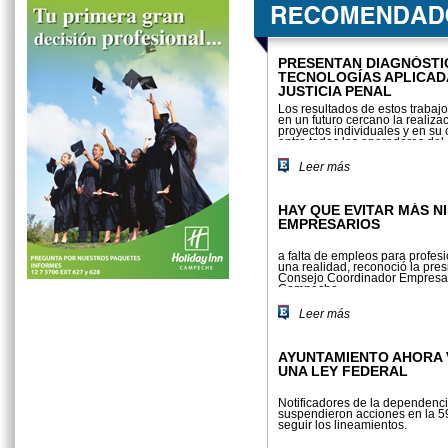
PRESENTAN DIAGNÓSTI
TECNOLOGÍAS APLICAD
JUSTICIA PENAL
Los resultados de estos trabajo
en un futuro cercano la realiza
proyectos individuales y en su
entre todos los operadores del
coadyuven a implementar estrat
Leer más
HAY QUE EVITAR MÁS NI
EMPRESARIOS
a falta de empleos para profesio
una realidad, reconoció la pres
Consejo Coordinador Empresar
Campeche.
Leer más
AYUNTAMIENTO AHORA 
UNA LEY FEDERAL
Notificadores de la dependenc
suspendieron acciones en la 5
seguir los lineamientos.