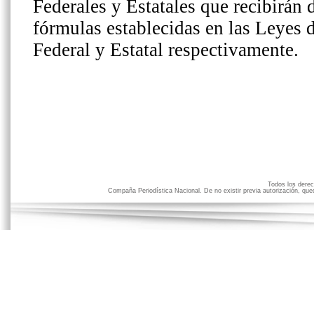
Todos los der
Compaña Periodística Nacional. De no existir previa autorización, qued