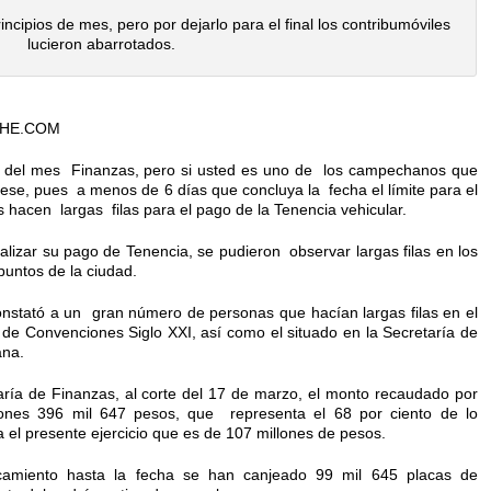
ncipios de mes, pero por dejarlo para el final los contribumóviles
lucieron abarrotados.
HE.COM
os del mes Finanzas, pero si usted es uno de los campechanos que
se, pues a menos de 6 días que concluya la fecha el límite para el
hacen largas filas para el pago de la Tenencia vehicular.
alizar su pago de Tenencia, se pudieron observar largas filas en los
puntos de la ciudad.
nstató a un gran número de personas que hacían largas filas en el
de Convenciones Siglo XXI, así como el situado en la Secretaría de
ana.
aría de Finanzas, al corte del 17 de marzo, el monto recaudado por
ones 396 mil 647 pesos, que representa el 68 por ciento de lo
 el presente ejercicio que es de 107 millones de pesos.
amiento hasta la fecha se han canjeado 99 mil 645 placas de