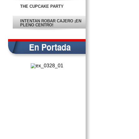
THE CUPCAKE PARTY
INTENTAN ROBAR CAJERO ¡EN
PLENO CENTRO!
PIERDE PIRATAS PRIMER JUEGO
DE LA SERIE
SE ACABA EL SUEÑO PARA LAS
CHICAS SUB 17
AFIRMAN QUE MEGADRENAJE
ESTÁ EN TIEMPO
LIMPIAN Y BACHEAN EN KALÁ Y
COLONIAL CAMPECHE
NO BASTA APOYO DESTINADO A
LA CRUZ ROJA
EN PORTADA
RATA GIGANTE ATERRORIZA
FAMILIA
DETIENEN A MAESTRO POR