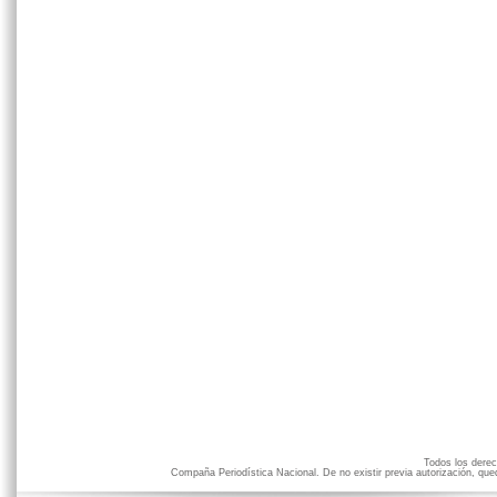
Todos los der
Compaña Periodística Nacional. De no existir previa autorización, qued