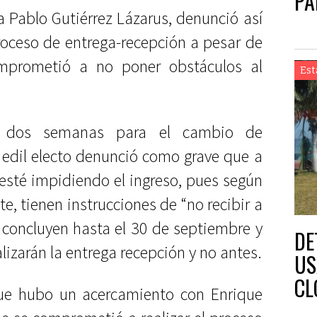
PA
ta Pablo Gutiérrez Lázarus, denunció así
roceso de entrega-recepción a pesar de
mprometió a no poner obstáculos al
Est
 dos semanas para el cambio de
 edil electo denunció como grave que a
 esté impidiendo el ingreso, pues según
te, tienen instrucciones de “no recibir a
s concluyen hasta el 30 de septiembre y
DE
izarán la entrega recepción y no antes.
US
CL
que hubo un acercamiento con Enrique