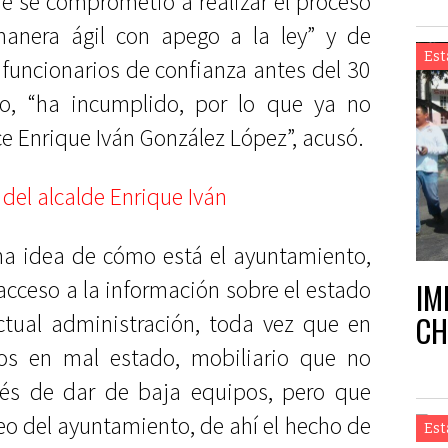
de se comprometió a realizar el proceso
anera ágil con apego a la ley” y de
Est
 funcionarios de confianza antes del 30
o, “ha incumplido, por lo que ya no
ce Enrique Iván González López”, acusó.
na idea de cómo está el ayuntamiento,
acceso a la información sobre el estado
IM
CH
tual administración, toda vez que en
os en mal estado, mobiliario que no
és de dar de baja equipos, pero que
o del ayuntamiento, de ahí el hecho de
Est