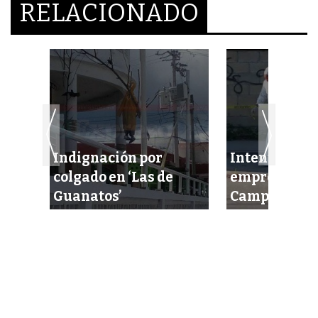
RELACIONADO
Indignación por
Intentan eje
cel
colgado en ‘Las de
empresario 
idas
Guanatos’
Campeche