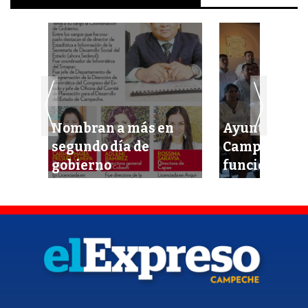
Nombran a más en
Ayuntamient
o a
segundo día de
Campeche ‘es
uop
gobierno
funcionario