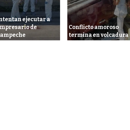
ntentan ejecutar a
mpresario de
Conflicto amoroso
Campeche
termina en volcadura