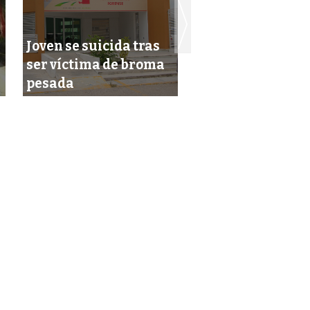
Joven se suicida tras
Campeche es la 
ser víctima de broma
mejor ciudad pa
pesada
vivir