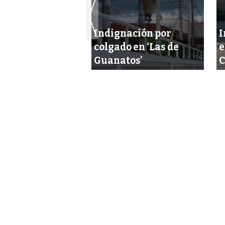
Indignación por
I
 años de cárcel
colgado en ‘Las de
e
ja de homicidas
Guanatos’