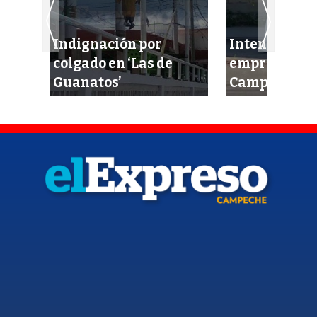
Indignación por
Intentan eje
or 6
colgado en ‘Las de
empresario 
Guanatos’
Campeche