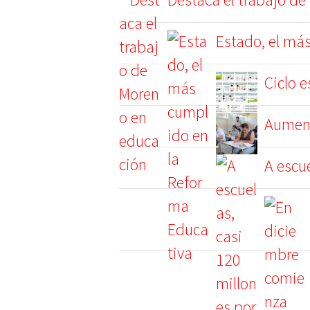
Estado, el má
Ciclo e
Aument
A escue