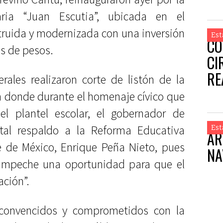
ria “Juan Escutia”, ubicada en el
truida y modernizada con una inversión
Est
CO
s de pesos.
CI
RE
rales realizaron corte de listón de la
n donde durante el homenaje cívico que
l plantel escolar, el gobernador de
al respaldo a la Reforma Educativa
Est
AR
e de México, Enrique Peña Nieto, pues
NA
ampeche una oportunidad para que el
ción”.
convencidos y comprometidos con la