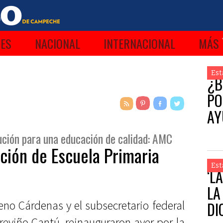
ES
NACIONAL
INTERNACIONAL
MÁS
Est
¿B
PO
AY
ución para una educación de calidad: AMC
ción de Escuela Primaria
Est
‘L
LA
no Cárdenas y el subsecretario federal
DI
eviño Cantú, reinauguraron ayer por la