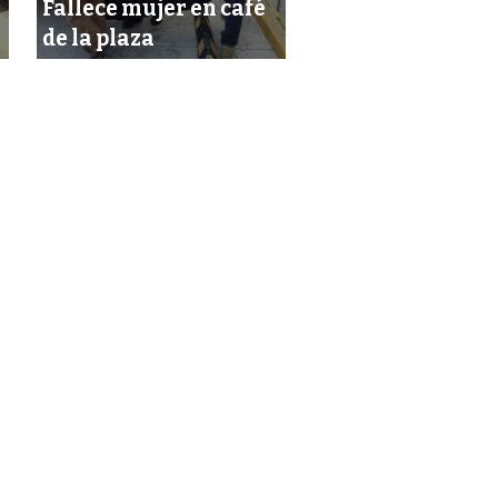
Fallece mujer en café
mejor ciudad pa
de la plaza
vivir