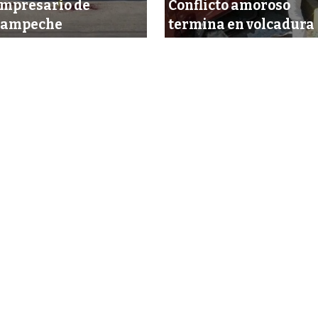
mpresario de
Conflicto amoroso
Campeche
termina en volcadura