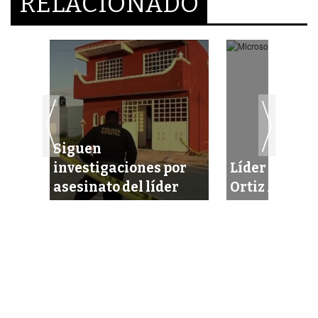
RELACIONADO
Siguen
an
investigaciones por
Líder del PV
erno
asesinato del líder
Ortiz Azar