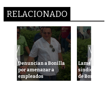
RELACIONADO
Denuncian a Bonilla
Lamentan lí
os
por amenazar a
sindicales c
lla
empleados
de Bonilla Ca