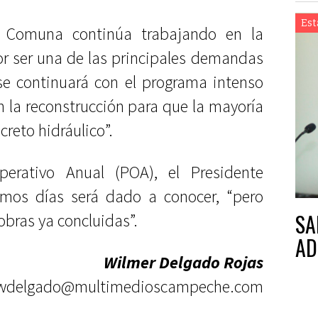
Est
a Comuna continúa trabajando en la
por ser una de las principales demandas
se continuará con el programa intenso
n la reconstrucción para que la mayoría
creto hidráulico”.
erativo Anual (POA), el Presidente
imos días será dado a conocer, “pero
SA
obras ya concluidas”.
AD
Wilmer Delgado Rojas
wdelgado@multimedioscampeche.com