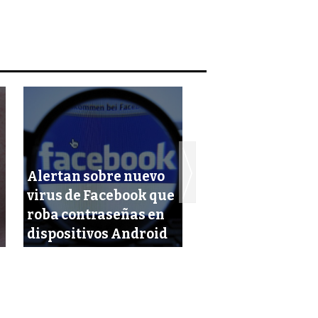
Alertan sobre nuevo
Descubren que e
virus de Facebook que
virus zika se
roba contraseñas en
transmite ¡por v
dispositivos Android
sexual!