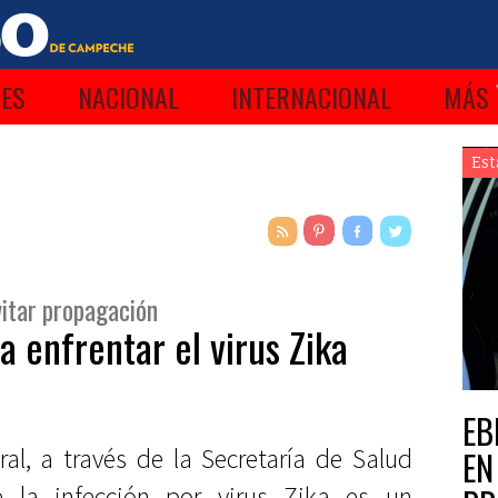
ES
NACIONAL
INTERNACIONAL
MÁS
Est
itar propagación
 enfrentar el virus Zika
EB
al, a través de la Secretaría de Salud
EN
e la infección por virus Zika es un