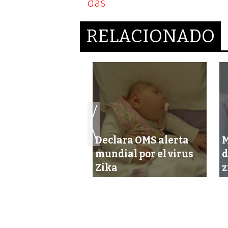
RELACIONADO
todo lo que
Declara OMS alerta
M
 que saber sobre
mundial por el virus
d
us
Zika
z