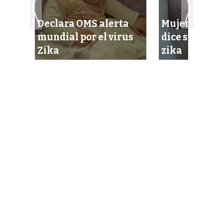
Declara OMS alerta
Mujer de Ca
on
mundial por el virus
dice sufrir po
ujer
Zika
zika