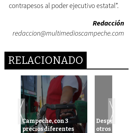
contrapesos al poder ejecutivo estatal”.
Redacción
redaccion@multimedioscampeche.com
RELACIONADO
a
Campeche, con 3
Despedirá P
ra
precios diferentes
otros 3 mil o