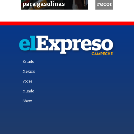
x
para gasolinas
recortes
Estado
México
Voces
Mundo
Show