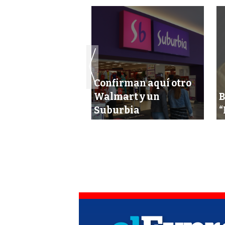
an la entrada
 productos
Confirman aquí otro
s a tiendas
Walmart y un
B
Suburbia
“