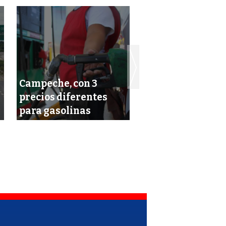
Campeche, con 3
El dólar se cotiza
precios diferentes
noche con máxi
para gasolinas
histórico