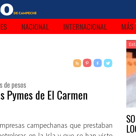
ES
NACIONAL
INTERNACIONAL
MÁS
Est
s de pesos
as Pymes de El Carmen
SO
empresas campechanas que prestaban
LO
etroleras en la Isla y que se han visto