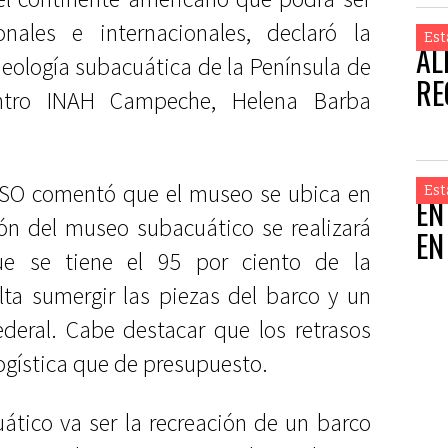
onales e internacionales, declaró la
Est
AL
eología subacuática de la Península de
RE
entro INAH Campeche, Helena Barba
ESO comentó que el museo se ubica en
Est
EN
́n del museo subacuático se realizará
EN
ue se tiene el 95 por ciento de la
lta sumergir las piezas del barco y un
ederal. Cabe destacar que los retrasos
ogística que de presupuesto.
́tico va ser la recreación de un barco