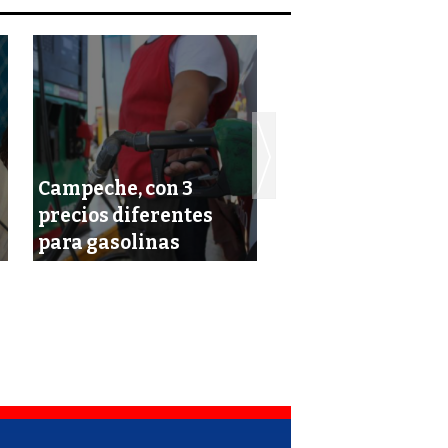
Campeche, con 3
El dólar se cotiza
precios diferentes
noche con máxi
para gasolinas
histórico