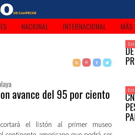
ES
NACIONAL
INTERNACIONAL
MÁS
Est
DE
PR
playa
con avance del 95 por ciento
Est
CN
PE
PA
ortará el listón al primer museo
 el continente americano que podrá ser