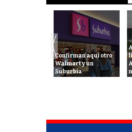
an la entrada
 productos
Confirman aquí otro
l
s a tiendas
Walmart y un
A
Suburbia
m