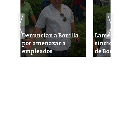
Denuncian a Bonilla
Lamentan lí
por amenazar a
sindicales c
empleados
de Bonilla Ca