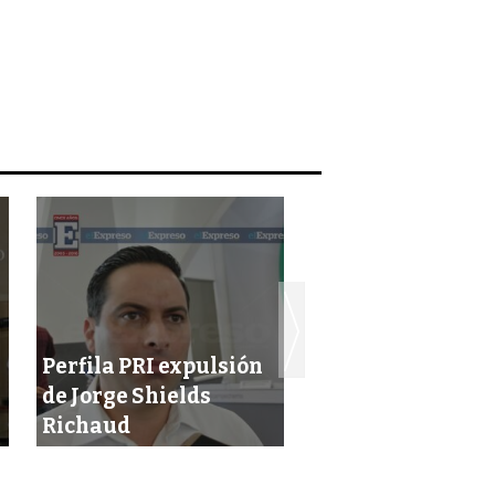
Perfila PRI expulsión
‘Usó Duarte a
de Jorge Shields
corruptos de aqu
Richaud
para caso Lerma’