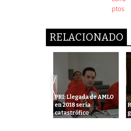
RELACIONADO
PRI: Llegada de AMLO
tos no estarán
en 2018 sería
R
PRI: Ochoa
catastrófico
g