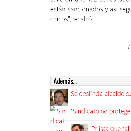
están sancionados y así seg
chicos”, recalcó.
Además...
Se deslinda alcalde d
‘Sindicato no protege
Priísta que fa