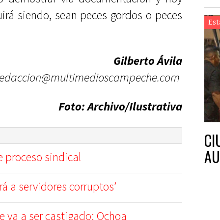
uirá siendo, sean peces gordos o peces
Est
Gilberto Ávila
redaccion@multimedioscampeche.com
Foto:
Archivo/Ilustrativa
CI
AU
e proceso sindical
rá a servidores corruptos’
lle va a ser castigado: Ochoa