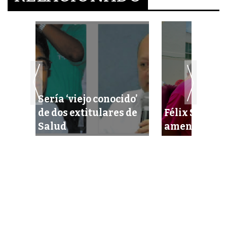
Sería ‘viejo conocido’
 los
de dos extitulares de
Félix Selem
Salud
amenazas de