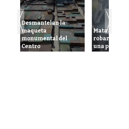
Desmantelan la
maqueta
Mata a su be
o
monumental del
robarle el m
Centro
una persona