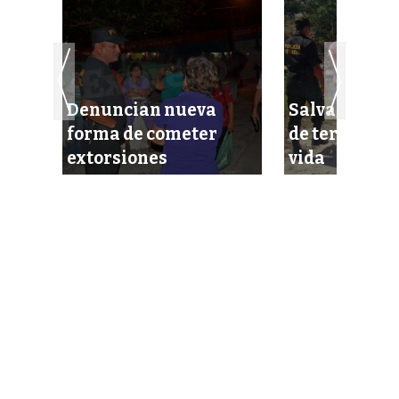
Denuncian nueva
Salvan a una
ros
forma de cometer
de terminar 
loa’
extorsiones
vida