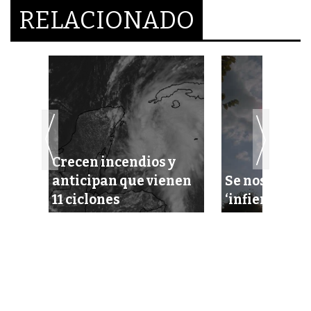
RELACIONADO
Crecen incendios y
bate
anticipan que vienen
Se nos viene
11 ciclones
‘infierno’ con