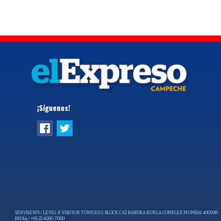
¡Síguenos!
SERVNEWS / LEVEL 8 VIBGYOR TOWERS G BLOCK C 62 BANDRA KURLA COMPLEX MUMBAI 400098
INDIA / +91 22 4090 7000