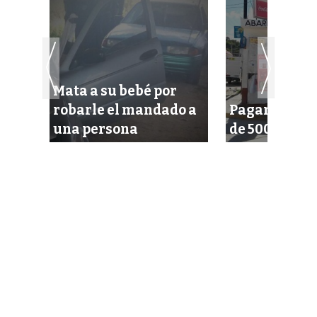
Mata a su bebé por
so
robarle el mandado a
Pagan con un
l
una persona
de 500 pesos 