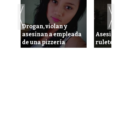
Drogan, violan y
ijo
asesinan a empleada
Asesinaron a
de una pizzería
ruletero a p