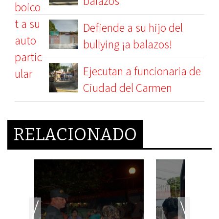
balazos
Defiende a su hijo del
bullying ¡a balazos!
Ejecutan a funcionaria de
Ciudad del Carmen
RELACIONADO