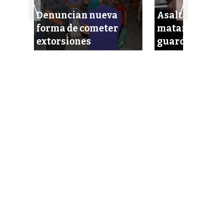
Denuncian nueva
Asaltan mote
forma de cometer
matan con pi
r
extorsiones
guardia