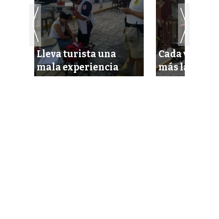
Lleva turista una
Cada vez se 
dad
mala experiencia
más la Calle 