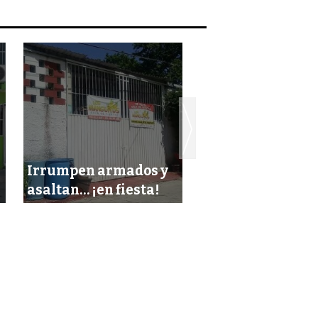
Le roban 1.4 mill
Irrumpen armados y
de pesos en frau
asaltan… ¡en fiesta!
financiera