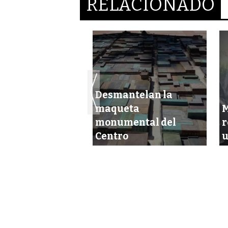
RELACIONADO
Desmantelan la
maqueta
M
en de casa joyas
monumental del
r
lor de… ¡$50 mil!
Centro
u