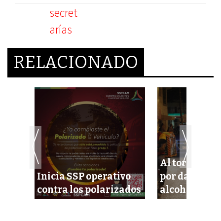
RELACIONADO
ulos
Al torito 16 
Inicia SSP operativo
por dar posit
contra los polarizados
alcoholemia