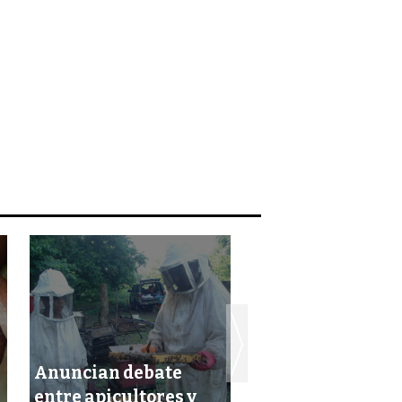
Anuncian debate
Urgen mieleros 
entre apicultores y
reabrir mercado