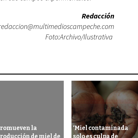
Redacción
redaccion@multimedioscampeche.com
Foto:Archivo/Ilustrativa
romueven la
‘Miel contaminada
roducción de miel de
solo es culpa de