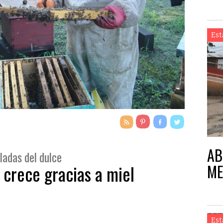
Est
AB
ladas del dulce
ME
 crece gracias a miel
Est