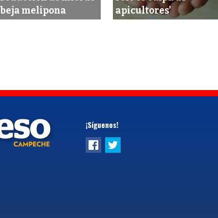
beja melipona
apicultores’
¡Síguenos!