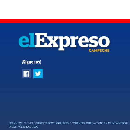
¡Síguenos!
SERVNEWS / LEVEL 8 VIBGYOR TOWERS G BLOCK C 62 BANDRA KURLA COMPLEX MUMBAI 400098
INDIA / +91 22 4090 7000