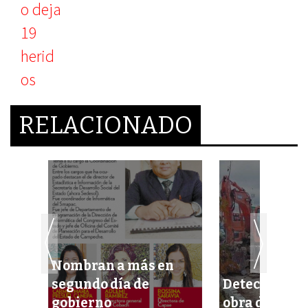
RELACIONADO
Nombran a más en
deja
segundo día de
Detectan fra
s
gobierno
obra de la B