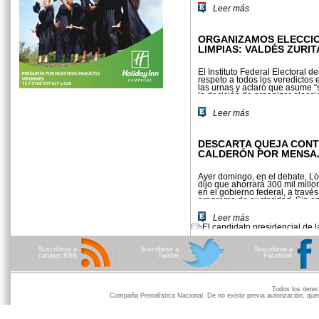
Leer más
ORGANIZAMOS ELECCI
LIMPIAS: VALDÉS ZURIT
El Instituto Federal Electoral 
respeto a todos los veredicto
las urnas y aclaró que asume “s
la decisión de organizar elecci
y confiables.
Leer más
DESCARTA QUEJA CON
CALDERÓN POR MENSA
Ayer domingo, en el debate, L
dijo que ahorrará 300 mil mill
en el gobierno federal, a travé
programa de austeridad. Sin e
su cuenta de Twitter el presiden
Leer más
Suscribirse a
Suscribirse a
Suscribirse a
canales RSS
Twitter
Facebook
Todos los der
Compaña Periodística Nacional. De no existir previa autorización, qued