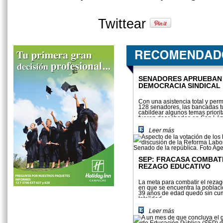
Twittear
SENADORES APRUEBAN
DEMOCRACIA SINDICAL
Con una asistencia total y per
128 senadores, las bancadas t
cabildear algunos temas priorit
fueron desechados en San Láz
Leer más
SEP: FRACASA COMBAT
REZAGO EDUCATIVO
La meta para combatir el rezag
en que se encuentra la poblaci
39 años de edad quedó sin cum
totalidad.
Leer más