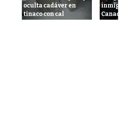
undo:
oculta cadáver en
inmigración
tinaco con cal
Canadá