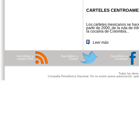
CÁRTELES CENTROAME
Los cárteles mexicanos se hac
partir de 2000, de la ruta de in
la cocaína de Colombia...
Leer más
Suscribirse a
Suscribirse a
Suscribirse a
canales RSS
Twitter
Facebook
Todos los der
Compaña Periodística Nacional. De no existir previa autorización, qued