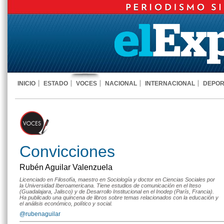
INICIO
ESTADO
VOCES
NACIONAL
INTERNACIONAL
DEPOR
Convicciones
Rubén Aguilar Valenzuela
Licenciado en Filosofía, maestro en Sociología y doctor en Ciencias Sociales por
la Universidad Iberoamericana. Tiene estudios de comunicación en el Iteso
(Guadalajara, Jalisco) y de Desarrollo Institucional en el Inodep (París, Francia).
Ha publicado una quincena de libros sobre temas relacionados con la educación y
el análisis económico, político y social.
@rubenaguilar