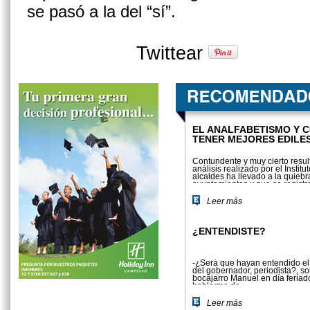
se pasó a la del “sí”.
Twittear
EL ANALFABETISMO Y 
TENER MEJORES EDILE
Contundente y muy cierto resul
análisis realizado por el Insti
alcaldes ha llevado a la quieb
ayuntamientos y que se regist
financiero. Según la evaluación
Leer más
¿ENTENDISTE?
-¿Será que hayan entendido el
del gobernador, periodista?, so
bocajarro Manuel en día feriad
hablarme de...
Leer más