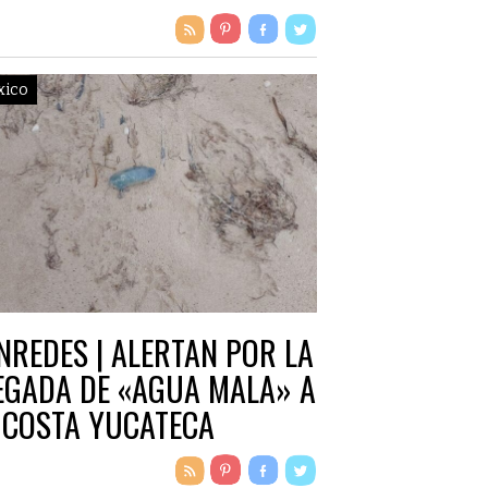
RECHO ANTE LA AMENAZA
LA DEMOCRACIA.
xico
NREDES | ALERTAN POR LA
EGADA DE «AGUA MALA» A
 COSTA YUCATECA