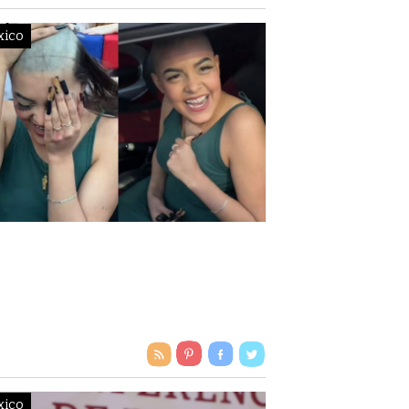
xico
IRAL | MUJER SE QUEDA
LONA CON TAL DE
NARSE UN AUTO
xico