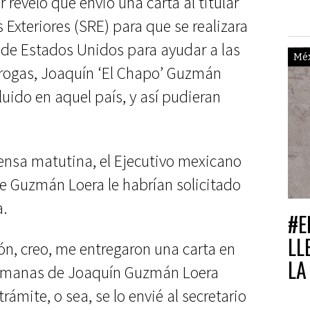
reveló que envió una carta al titular
DE
 Exteriores (SRE) para que se realizara
A 
 de Estados Unidos para ayudar a las
Mé
drogas, Joaquín ‘El Chapo’ Guzmán
luido en aquel país, y así pudieran
ensa matutina, el Ejecutivo mexicano
e Guzmán Loera le habrían solicitado
a.
#E
LL
ón, creo, me entregaron una carta en
LA
rmanas de Joaquín Guzmán Loera
 trámite, o sea, se lo envié al secretario