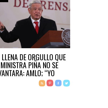
 LLENA DE ORGULLO QUE
 MINISTRA PIÑA NO SE
VANTARA: AMLO; “YO
EO QUE ESTABA CANSADA
NO QUISO PARARSE”