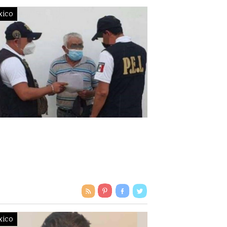
xico
UCATÁN | LE DICTAN 65
OS DE CÁRCEL POR
USAR DE SUS NIETOS
xico