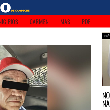
ICIPIOS
CARMEN
MÁS
PDF
Mé
NO
NA