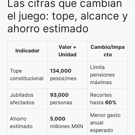
Las cifras que cambian
el juego: tope, alcance y
ahorro estimado
Valor +
Cambio/Impa
Indicador
Unidad
cto
Limita
Tope
134,000
pensiones
constitucional
pesos/mes
máximas
Jubilados
93,000
Recortes
afectados
personas
hasta
60%
Menor gasto
Ahorro
5,000
anual
estimado
millones MXN
esperado