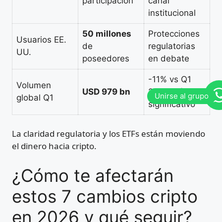
participación
canal
institucional
50 millones
Protecciones
Usuarios EE.
de
regulatorias
UU.
poseedores
en debate
-11% vs Q1
Volumen
USD 979 bn
2025, aún
global Q1
significativo
La claridad regulatoria y los ETFs están moviendo
el dinero hacia cripto.
¿Cómo te afectarán
estos 7 cambios cripto
en 2026 y qué seguir?