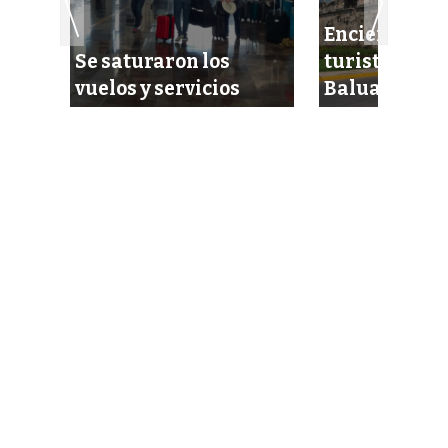
o,
Encierran a 
por
Se saturaron los
turistas bel
vuelos y servicios
Baluarte