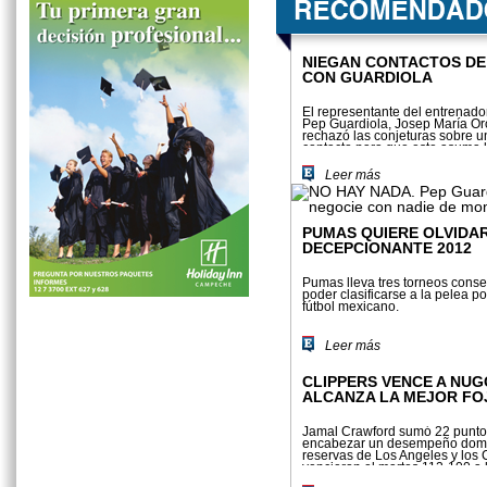
NIEGAN CONTACTOS DE
CON GUARDIOLA
El representante del entrenado
Pep Guardiola, Josep María Oro
rechazó las conjeturas sobre u
contacto para que este asuma l
brasileña
Leer más
PUMAS QUIERE OLVIDA
DECEPCIONANTE 2012
Pumas lleva tres torneos conse
poder clasificarse a la pelea por
fútbol mexicano.
Leer más
CLIPPERS VENCE A NUG
ALCANZA LA MEJOR FO
Jamal Crawford sumó 22 punto
encabezar un desempeño domi
reservas de Los Angeles y los 
vencieron el martes 112-100 a
de Denver