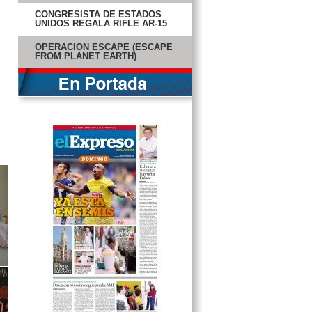
CONGRESISTA DE ESTADOS
UNIDOS REGALA RIFLE AR-15
OPERACIÓN ESCAPE (ESCAPE
FROM PLANET EARTH)
LOS ELEGIDOS (DARK SKIES)
OLIMPO BAJO FUEGO (OLYMPUS
HAS FALLEN)
STAR TREK 2: EN LA OSCURIDAD
(STAR TREK: INTO DARKNESS)
EMITIRÁN VEREDICTO EN JUICIO
A RÍOS MONTT
MADRES DE DESAPARECIDOS
EXIGEN BUSCARLOS
AUMENTA RIESGO DE
FEMINICIDIOS EN QUINTANA
ROO
CARTES SERÁ EL PRESIDENTE
PARAGUAYO
CAE ACTIVIDAD INDUSTRIAL A