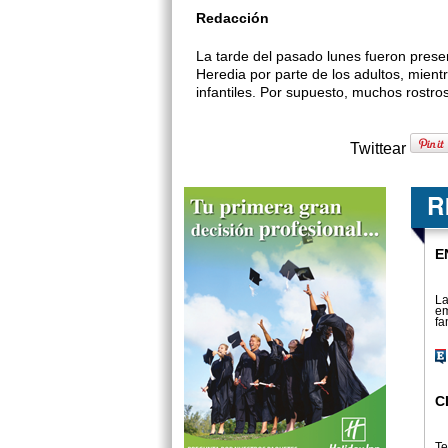
Redacción
La tarde del pasado lunes fueron prese
Heredia por parte de los adultos, mien
infantiles. Por supuesto, muchos rostro
Twittear
E
La
em
fa
C
Te