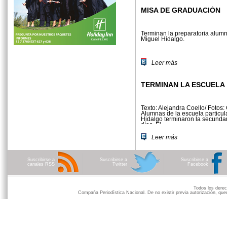
MISA DE GRADUACIÓN
Terminan la preparatoria alumn
Miguel Hidalgo.
Leer más
TERMINAN LA ESCUELA
Texto: Alejandra Coello/ Fotos:
Alumnas de la escuela particul
Hidalgo terminaron la secunda
días. El...
Leer más
Suscribirse a
Suscribirse a
Suscribirse a
canales RSS
Twitter
Facebook
Todos los der
Compaña Periodística Nacional. De no existir previa autorización, qued