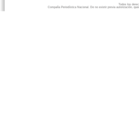
Todos los der
Compaña Periodística Nacional. De no existir previa autorización, qued