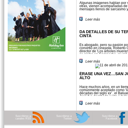
Algunas imágenes hablan por 
otras, vienen acompañadas de
mensajes llenos de sarcasmo y
Leer más
DA DETALLES DE SU TE
CINTA
Es abogado, pero su pasión por
convirtió en cineasta. Roberto G
director de 'Los árboles mueren
se graba en Campeche, reveló
datos de la película
Leer más
ÉRASE UNA VEZ…SAN J
ALTO
Hace muchos años, en un tiemp
comúnmente aceptado como 'la
décadas del siglo xx' , el Balua
José fue derribado junto a todo
muralla.
Leer más
Suscribirse a
Suscribirse a
Suscribirse a
canales RSS
Twitter
Facebook