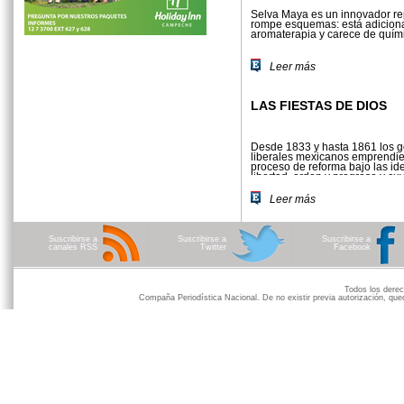
Selva Maya es un innovador re
rompe esquemas: está adicion
aromaterapia y carece de quím
Leer más
LAS FIESTAS DE DIOS
Desde 1833 y hasta 1861 los 
liberales mexicanos emprendi
proceso de reforma bajo las id
libertad, orden y progreso y cu
principal fue desarmar a la Igle
fortalce...
Leer más
Suscribirse a
Suscribirse a
Suscribirse a
canales RSS
Twitter
Facebook
Todos los der
Compaña Periodística Nacional. De no existir previa autorización, qued