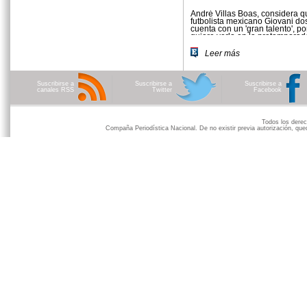
André Villas Boas, considera q
futbolista mexicano Giovani do
cuenta con un 'gran talento', po
quiere verlo en la pretemporad
que se tome una decisión sobre
Leer más
Suscribirse a
Suscribirse a
Suscribirse a
canales RSS
Twitter
Facebook
Todos los der
Compaña Periodística Nacional. De no existir previa autorización, qued